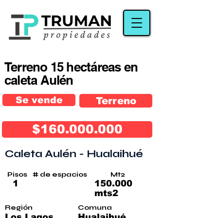
Terreno 15 hectáreas en
caleta Aulén
Se vende
Terreno
$160.000.000
Caleta Aulén - Hualaihué
Pisos
# de espacios
Mt2
1
150.000
mts2
Región
Comuna
Los Lagos
Hualaihué