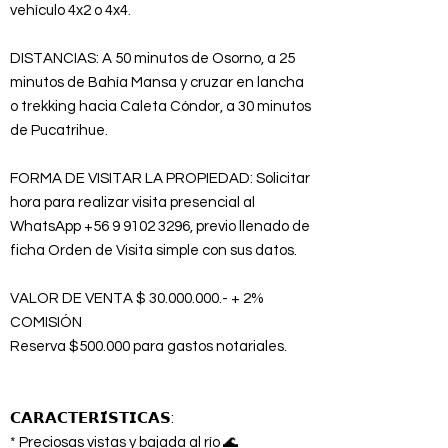
vehículo 4x2 o 4x4.
DISTANCIAS: A 50 minutos de Osorno, a 25
minutos de Bahía Mansa y cruzar en lancha
o trekking hacia Caleta Cóndor, a 30 minutos
de Pucatrihue.
FORMA DE VISITAR LA PROPIEDAD: Solicitar
hora para realizar visita presencial al
WhatsApp
+56 9 9102 3296
, previo llenado de
ficha Orden de Visita simple con sus datos.
VALOR DE VENTA $
30.000.000
.- + 2%
COMISIÓN
Reserva $500.000 para gastos notariales.
𝗖𝗔𝗥𝗔𝗖𝗧𝗘𝗥𝗜́𝗦𝗧𝗜𝗖𝗔𝗦:
* Preciosas vistas y bajada al río 🌊