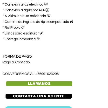
* Conexión a luz eléctrica 💡
* Conexión a agua por APR🚰
* A 2 klm. de ruta asfaltada 🛣️
* Camino de ingreso de ripio compactado 🚜
* Rol Propio 📋
* Listas para escriturar 🖋️
* Entrega inmediata 🎊
𝗙ORMA DE PAGO:
Pago al Contado
CONVERSEMOS AL
+56991023296
LLÁMANOS
CONTACTA UNA AGENTE