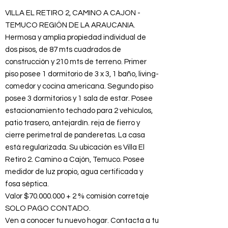
VILLA EL RETIRO 2, CAMINO A CAJON -
TEMUCO REGIÓN DE LA ARAUCANIA.
Hermosa y amplia propiedad individual de
dos pisos, de 87 mts cuadrados de
construcción y 210 mts de terreno. Primer
piso posee 1 dormitorio de 3 x 3, 1 baño, living-
comedor y cocina americana. Segundo piso
posee 3 dormitorios y 1 sala de estar. Posee
estacionamiento techado para 2 vehículos,
patio trasero, antejardín. reja de fierro y
cierre perimetral de panderetas. La casa
está regularizada. Su ubicación es Villa El
Retiro 2. Camino a Cajón, Temuco. Posee
medidor de luz propio, agua certificada y
fosa séptica.
Valor $70.000.000 + 2 % comisión corretaje
SOLO PAGO CONTADO.
Ven a conocer tu nuevo hogar. Contacta a tu