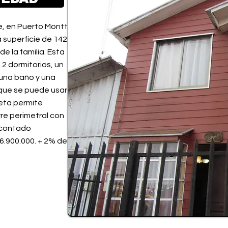
, en Puerto Montt.
 superficie de 142
e la familia. Esta
 2 dormitorios, un
 una baño y una
 que se puede usar
leta permite
rre perimetral con
o contado
6.900.000. + 2% de