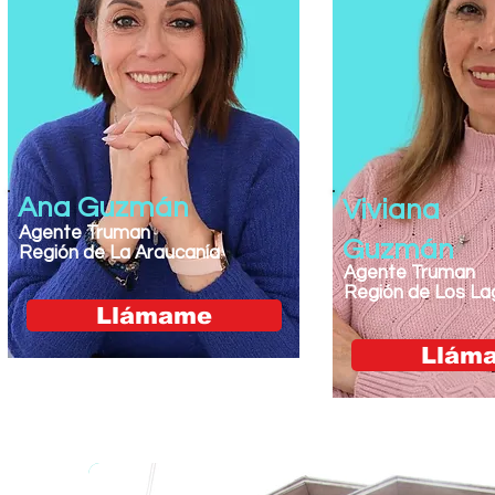
Ana Guzmán
Viviana
Agente Truman
Guzmán
Región de La Araucanía
Agente Truman
Región de Los La
Llámame
Llám