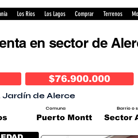
anía
Los Ríos
Los Lagos
Comprar
Terrenos
Mo
enta en sector de Aler
$76.900.000
. Jardín de Alerce
Comuna
Barrio o 
os
Puerto Montt
Sector 
IEDAD