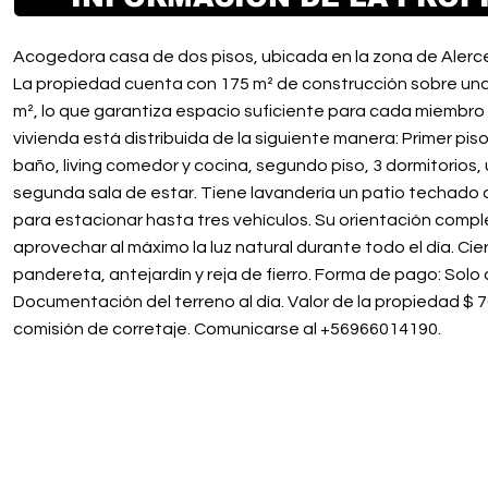
Acogedora casa de dos pisos, ubicada en la zona de Alerce
La propiedad cuenta con 175 m² de construcción sobre una
m², lo que garantiza espacio suficiente para cada miembro d
vivienda está distribuida de la siguiente manera: Primer piso
baño, living comedor y cocina, segundo piso, 3 dormitorios,
segunda sala de estar. Tiene lavandería un patio techado
para estacionar hasta tres vehículos. Su orientación comp
aprovechar al máximo la luz natural durante todo el día. Cie
pandereta, antejardín y reja de fierro. Forma de pago: Sol
Documentación del terreno al día. Valor de la propiedad $ 7
comisión de corretaje. Comunicarse al +56966014190.