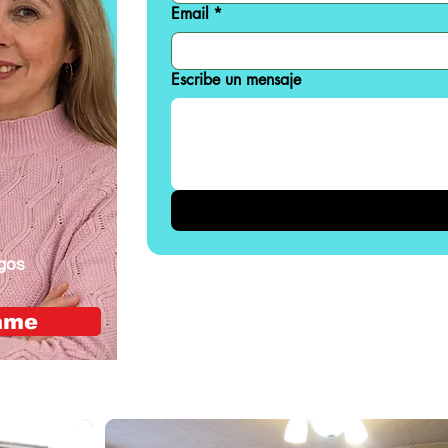
Email
*
Escribe un mensaje
gos
ame