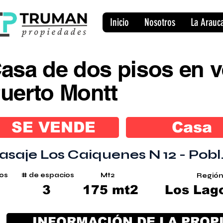
Inicio
Nosotros
La Arauc
asa de dos pisos en v
uerto Montt
SE VENDE
Casa
asaje Los Caiquenes N 12 - Pobl
sos
# de espacios
Mt2
Región
2
3
175 mt2
Los Lag
INFORMACIÓN DE LA PROP