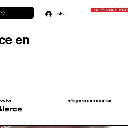
ENTRÉGANOS TU PROP
re
Iniciar sesión
ce en
sector
Info para corredores
Alerce