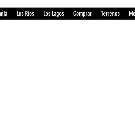
anía
Los Ríos
Los Lagos
Comprar
Terrenos
Mo